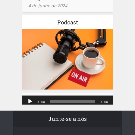
4 de junho de 2024
Podcast
Tocador
de
00:00
00:00
áudio
Junte-se a nós