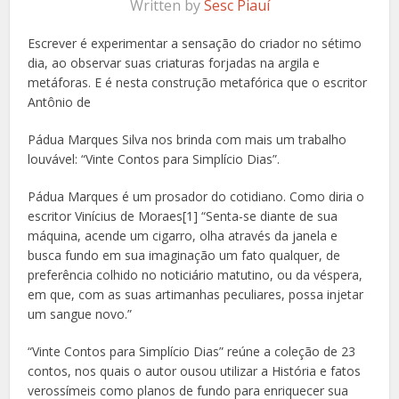
Written by
Sesc Piauí
Escrever é experimentar a sensação do criador no sétimo
dia, ao observar suas criaturas forjadas na argila e
metáforas. E é nesta construção metafórica que o escritor
Antônio de
Pádua Marques Silva nos brinda com mais um trabalho
louvável: “Vinte Contos para Simplício Dias”.
Pádua Marques é um prosador do cotidiano. Como diria o
escritor Vinícius de Moraes[1] “Senta-se diante de sua
máquina, acende um cigarro, olha através da janela e
busca fundo em sua imaginação um fato qualquer, de
preferência colhido no noticiário matutino, ou da véspera,
em que, com as suas artimanhas peculiares, possa injetar
um sangue novo.”
“Vinte Contos para Simplício Dias” reúne a coleção de 23
contos, nos quais o autor ousou utilizar a História e fatos
verossímeis como planos de fundo para enriquecer sua