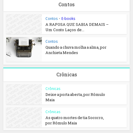
Contos
Contos
•
E-books
A RAPOSA QUE SABIA DEMAIS –
Um Conto Laços de...
Contos
Quando a chuva molha a alma, por
Anchieta Mendes
Crônicas
Crônicas
Deixe a porta aberta, por Rômulo
Maia
Crônicas
As quatro mortes de tia Socorro,
por Rômulo Maia