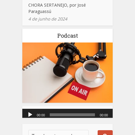
CHORA SERTANEJO, por José
Paraguassú
4 de junho de 2024
Podcast
Tocador
de
00:00
00:00
áudio