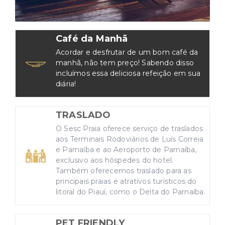
Café da Manhã
Acordar e desfrutar de um bom café da
manhã, não tem preço! Sabendo disso
incluímos essa deliciosa refeição em sua
diária!
TRASLADO
O Sesc Praia oferece serviço de traslados
aos Terminais Rodoviários de Luís Correia
e Parnaíba e ao Aeroporto de Parnaíba,
exclusivo aos hóspedes do hotel.
Também oferecemos traslado para as
principais praias e atrativos turísticos do
litoral do Piauí, como o Delta do Parnaíba.
PET FRIENDLY